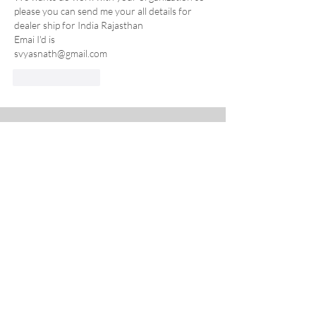
please you can send me your all details for 
dealer ship for India Rajasthan 
Emai I'd is 
svyasnath@gmail.com 
Like
Reply