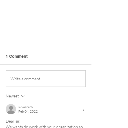
1 Comment
Write a comment...
EV 屋苑充電易資助計劃介紹
Newest
svyasnath
Feb 04, 2022
Dear sir, 
We wants do work with your organization so 