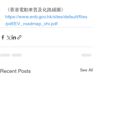
《香港電動車普及化路綫圖》
https://www.enb.gov.hk/sites/default/files
/pdf/EV_roadmap_chi.pdf
See All
Recent Posts