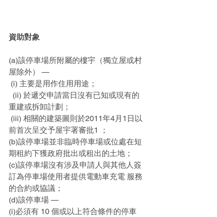
資助對象
(a)該停車場所附屬的樓宇（獨立屋或村
屋除外） — 
 (i) 主要是用作住用用途； 
  (ii) 於遞交申請當日沒有已知或現有的
重建或拆卸計劃；
 (iii) 相關的建築圖則於2011年4月1日以
前首次呈交予屋宇署審批1 ；
(b)該停車場並非臨時停車場或位處在短
期租約下獲政府批出或租出的土地； 
(c)該停車場沒有涉及申請人與其他人簽
訂為停車場使用者提供電動車充電 服務
的合約或協議；
(d)該停車場 — 
(i)必須有 10 個或以上符合條件的停車