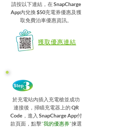
請按以下連結，在
SnapCharge
App
內兌換
$50
充電券優惠及獲
取免費泊車優惠資訊。
獲取優惠連結
於充電站內插入充電槍並成功
連接後，掃瞄充電器上的
QR
Code
，進入
SnapCharge App
付
款頁面，點擊
"我的優惠券"
揀選