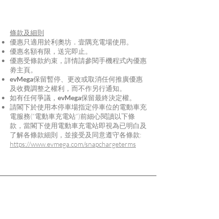
條款及細則
優惠只適用於利奧坊．壹隅充電場使用。
優惠名額有限，送完即止。
優惠受條款約束，詳情請參閱手機程式內優惠
劵主頁。
evMega
保留暫停、更改或取消任何推廣優惠
及收費調整之權利，而不作另行通知。
如有任何爭議，
evMega
保留最終決定權。
請閣下於使用本停車場指定停車位的電動車充
電服務(“電動車充電站”)前細心閱讀以下條
款，當閣下使用電動車充電站即視為已明白及
了解各條款細則，並接受及同意遵守各條款:
https://www.evmega.com/snapchargeterms