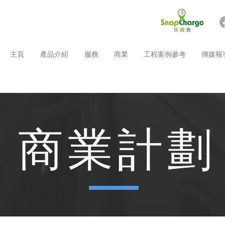
主頁
產品介紹
服務
商業
工程案例參考
傳媒報
商 業 計 劃